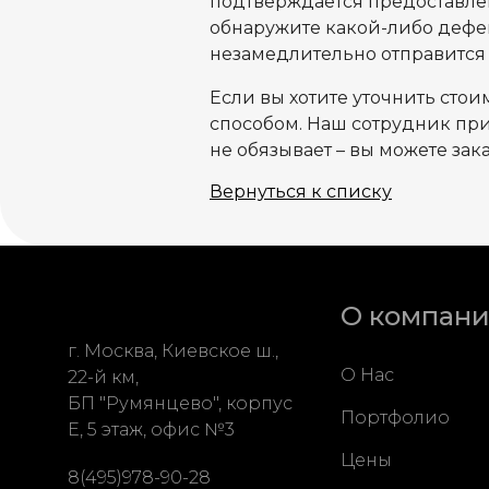
подтверждается предоставлен
обнаружите какой-либо дефек
незамедлительно отправится 
Если вы хотите уточнить сто
способом. Наш сотрудник прие
не обязывает – вы можете зак
Вернуться к списку
О компан
г. Москва, Киевское ш.,
О Нас
22-й км,
БП "Румянцево", корпус
Портфолио
Е, 5 этаж, офис №3
Цены
8(495)978-90-28