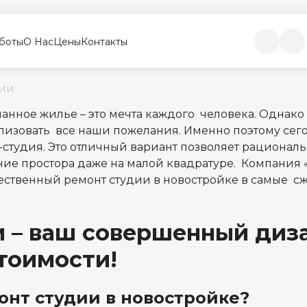
боты
О Нас
Цены
Контакты
дии
ланное жилье – это мечта каждого человека. Однако
лизовать все наши пожелания. Именно поэтому сег
-студия. Это отличный вариант позволяет рационал
ие простора даже на малой квадратуре. Компания
ественный ремонт студии в новостройке в самые сжа
!
 – ваш совершенный диз
тоимости!
онт студии в новостройке?