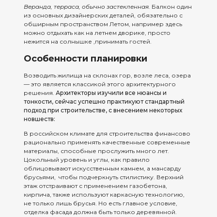
Веранда, терраса, обычно застекленная.
Балкон один
из основных дизайнерских деталей, обязательно с
обширным пространством Летом, например здесь
можно отдыхать как на летнем дворике, просто
нежится на солнышке ,принимать гостей.
Особенности планировки
Возводить жилища на склонах гор, возле леса, озера
— это является классикой этого архитектурного
решения.
Архитекторы изучили все нюансы и
тонкости, сейчас успешно практикуют стандартный
подход при строительстве, с внесением некоторых
новшеств:
В российском климате для строительства финансово
рационально применять качественные современные
материалы, способные прослужить много лет.
Цокольный уровень и углы, как правило
облицовывают искусственным камнем, а мансарду
брусьями, чтобы подчеркнуть стилистику. Верхний
этаж отстраивают с применением газобетона,
кирпича, также используют каркасную технологию,
не только лишь брусья. Но есть главное условие,
отделка фасада должна быть только деревянной.