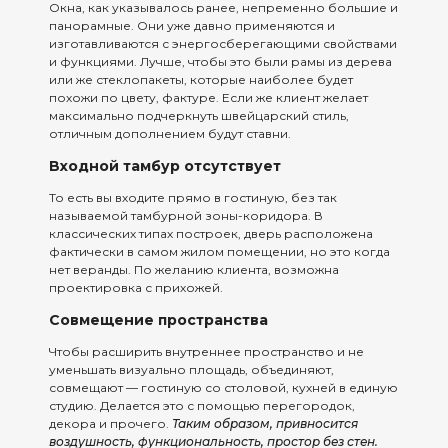
Окна, как указывалось ранее, непременно большие и
панорамные. Они уже давно применяются и
изготавливаются с энергосберегающими свойствами
и функциями. Лучше, чтобы это были рамы из дерева
или же стеклопакеты, которые наиболее будет
похожи по цвету, фактуре. Если же клиент желает
максимально подчеркнуть швейцарский стиль,
отличным дополнением будут ставни.
Входной тамбур отсутствует
То есть вы входите прямо в гостиную, без так
называемой тамбурной зоны-коридора. В
классических типах построек, дверь расположена
фактически в самом жилом помещении, но это когда
нет веранды. По желанию клиента, возможна
проектировка с прихожей.
Совмещение пространства
Чтобы расширить внутреннее пространство и не
уменьшать визуально площадь, объединяют,
совмещают — гостиную со столовой, кухней в единую
студию. Делается это с помощью перегородок,
декора и прочего.
Т
аким образом, привносится
воздушность, функциональность, простор без стен.