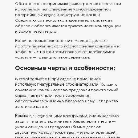
Обычно его воспринимают, как строение в сельском
исполнении, использование комбинированной
постройки в 2 яруса и конструкция крыши.
Соединяются несколько видов материала, таким
образом обеспечивается практичность конструкции
и сохраняется тепло.
Конечно новые технологии и мастера, делают
прототипы альпийского горного жилья шикарным и
эффектным, но при этом сохраняют необходимое
условие — традицию и консерватизм.
Основные черты и особенности:
В строительстве и при отделке помещения,
используют натуральные стройматериалы
. Когда-то
сочетанию камень-дерево придавали практический
смысл, так как прочность сооружения
обеспечивалась именно благодаря ему. Теперь это
эстетика и шарм.
Крыша
с выступающими козырьками, очень надежно
защитит в снегопад и ливень. Характерная черта —
уклон от 25 до 30 градусов Обычно делают
двускатную крышу, покрывают металлочерепицей,
мягкой кровлей, также применяют деревянный гонт,