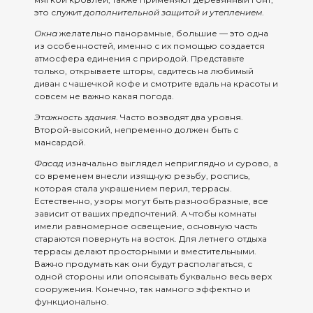
это служит
дополнительной защитой и утеплением
.
Окна
желательно панорамные, большие — это одна
из особенностей, именно с их помощью создается
атмосфера единения с природой. Представьте
только, открываете шторы, садитесь на любимый
диван с чашечкой кофе и смотрите вдаль на красоты и
совсем не важно какая погода.
Этажность здания
. Часто возводят два уровня.
Второй-высокий, непременно должен быть с
мансардой.
Фасад
изначально выглядел неприглядно и сурово, а
со временем внесли изящную резьбу, роспись,
которая стала украшением перил, террасы.
Естественно, узоры могут быть разнообразные, все
зависит от ваших предпочтений. А чтобы комнаты
имели равномерное освещение, основную часть
стараются повернуть на восток. Для летнего отдыха
террасы делают просторными и вместительными.
Важно продумать как они будут располагаться, с
одной стороны или опоясывать буквально весь верх
сооружения. Конечно, так намного эффектно и
функционально.