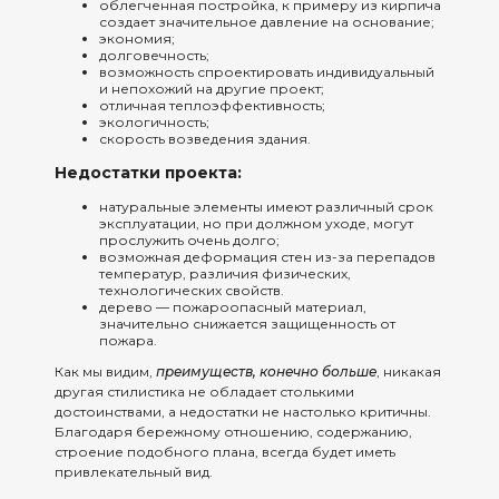
облегченная постройка, к примеру из кирпича
создает значительное давление на основание;
экономия;
долговечность;
возможность спроектировать индивидуальный
и непохожий на другие проект;
отличная теплоэффективность;
экологичность;
скорость возведения здания.
Недостатки проекта:
натуральные элементы имеют различный срок
эксплуатации, но при должном уходе, могут
прослужить очень долго;
возможная деформация стен из-за перепадов
температур, различия физических,
технологических свойств.
дерево — пожароопасный материал,
значительно снижается защищенность от
пожара.
Как мы видим,
преимуществ, конечно больше
, никакая
другая стилистика не обладает столькими
достоинствами, а недостатки не настолько критичны.
Благодаря бережному отношению, содержанию,
строение подобного плана, всегда будет иметь
привлекательный вид.