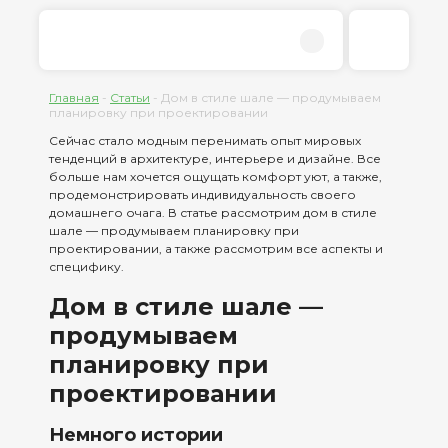
Главная
-
Статьи
-
Дом в стиле шале — продумываем
планировку при проектировании
Сейчас стало модным перенимать опыт мировых
тенденций в архитектуре, интерьере и дизайне. Все
больше нам хочется ощущать комфорт уют, а также,
продемонстрировать индивидуальность своего
домашнего очага. В статье рассмотрим дом в стиле
шале — продумываем планировку при
проектировании, а также рассмотрим все аспекты и
специфику.
Дом в стиле шале —
продумываем
планировку при
проектировании
Немного истории