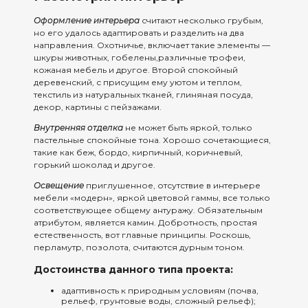
Оформление интерьера
считают несколько грубым,
но его удалось адаптировать и разделить на два
направления. Охотничье, включает такие элементы —
шкуры животных, гобелены,различные трофеи,
кожаная мебель и другое. Второй спокойный
деревенский, с присущим ему уютом и теплом,
текстиль из натуральных тканей, глиняная посуда,
декор, картины с пейзажами.
Внутренняя отделка
не может быть яркой, только
пастельные спокойные тона. Хорошо сочетающиеся,
такие как беж, бордо, кирпичный, коричневый,
горький шоколад и другое.
Освещение
приглушенное, отсутствие в интерьере
мебели «модерн», яркой цветовой гаммы, все только
соответствующее общему антуражу. Обязательным
атрибутом, является камин. Добротность, простая
естественность, вот главные принципы. Роскошь,
перламутр, позолота, считаются дурным тоном.
Достоинства данного типа проекта:
адаптивность к природным условиям (почва,
рельеф, грунтовые воды, сложный рельеф);