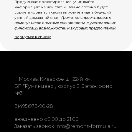
Продумывая проектирование, учитывайте
информацию нашей статьи. Вам не сложно будет
сориентироваться каким вы хотите видеть будущий
уютный домашний очаг.
Грамотно спроектировать
помогут наши опытные специалисты, с учетом ваших
финансовых возможностей и вкусовых предпочтений.
Вернуться к списку
г. Москва, Киевское ш.,
22-й км,
БП "Румянцево", корпус Е, 5 этаж, офис
№3
8(495)978-90-28
ежедневно с 9:00 до 21:00
Заказать звонок
info@remont-formula.ru