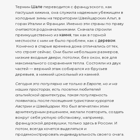
Термин
Шале
переводится с французского, как
пастушья хижина, она служила надежным убежищем в
холодные зимы на территории Швейцарских Альп, в
горах Италии и Франции. Именно эти страны по праву
считаются родоначальниками. Сначала строили
преимущественно из
камня
, так как в горной
местности с ним не было проблем, как с
деревом
.
Конечно в старые времена дома отличались от тех,
что строят сейчас. Они были небольших размеров,
низкие входные двери, потолки, без окон, все для
максимального сохранения тепла. Состояли из двух
частей — верхний этаж собирался из брусьев
деревьев, а нижний цокольный из камней.
Сегодня это популярно не только в Европе, но и на
наших просторах, есть поселки любителей
альпийской архитектуры, такая популярность
появилась после посещения туристами курортов
Австрии и Швейцарии.
Кто был впечатлен этим
архитектурным решением, желали повторить, создать
вокруг себя уютную обстановку, например,
французской деревушки, только здесь в России. И
потом, всегда хочется выделяться и
продемонстрировать индивидуальность своего очага.