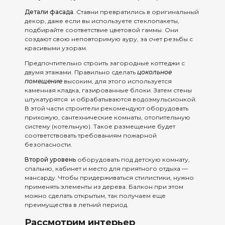
Детали фасада
. Ставни превратились в оригинальный
декор, даже если вы используете стеклопакеты,
подбирайте соответствие цветовой гаммы. Они
создают свою неповторимую ауру, за счет резьбы с
красивыми узорам.
Предпочтительно строить загородные коттеджи с
двумя этажами. Правильно сделать
цокольное
помещение
высоким, для этого используется
каменная кладка, газированные блоки. Затем стены
штукатурятся и обрабатываются водоэмульсионкой.
В этой части строители рекомендуют оборудовать
прихожую, сантехнические комнаты, отопительную
систему (котельную). Такое размещение будет
соответствовать требованиям пожарной
безопасности.
Второй уровень
оборудовать под детскую комнату,
спальню, кабинет и место для приятного отдыха —
мансарду. Чтобы придерживаться стилистики, нужно
применять элементы из дерева. Балкон при этом
можно сделать открытым, так получаем еще
преимущества в летний период.
Рассмотрим интерьер