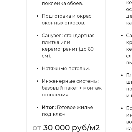
ке
поклейка обоев.
ос
кт
Подготовка и окрас
д
оконных откосов.
к
Санузел: стандартная
Са
плитка или
к
керамогранит (до 60
ке
см).
сл
вы
Натяжные потолки.
Ги
Инженерные системы:
ш
базовый пакет + монтаж
по
отопления.
и 
Итог:
Готовое жилье
Б
под ключ.
и
во
от
30 000 руб/м2
ка