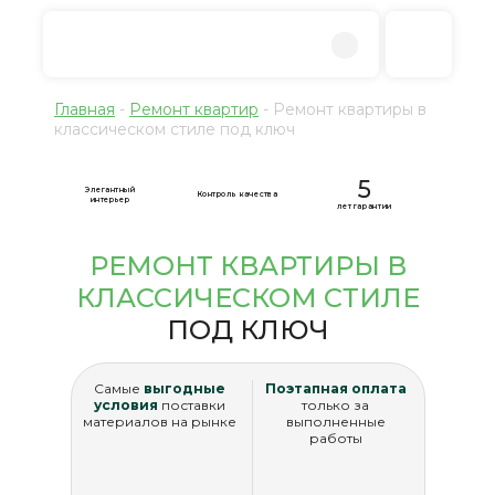
Главная
-
Ремонт квартир
-
Ремонт квартиры в
классическом стиле под ключ
5
Элегантный
Контроль качества
интерьер
лет гарантии
РЕМОНТ КВАРТИРЫ В
КЛАССИЧЕСКОМ СТИЛЕ
ПОД КЛЮЧ
Самые
выгодные
Поэтапная оплата
условия
поставки
только за
материалов на рынке
выполненные
работы