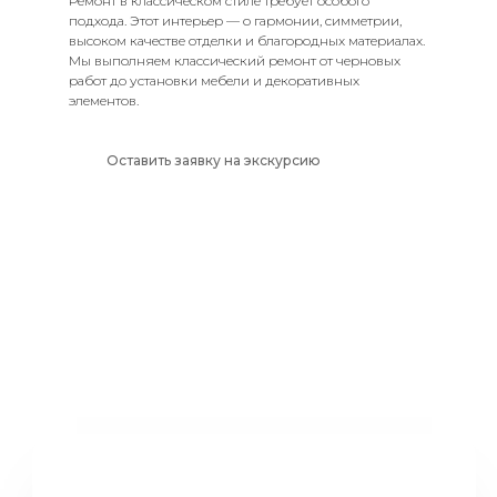
Ремонт в классическом стиле требует особого
подхода. Этот интерьер — о гармонии, симметрии,
высоком качестве отделки и благородных материалах.
Мы выполняем классический ремонт от черновых
работ до установки мебели и декоративных
элементов.
Оставить заявку на экскурсию
Делаем ремонт в квартире
как для себя