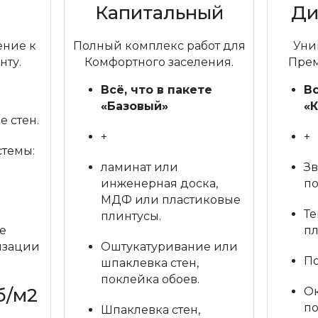
Капитальный
Ди
ние к
Полный комплекс работ для
Уни
ту.
Комфортного заселения.
Прем
Всё, что в пакете
Вс
«Базовый»
«
 стен.
+
+
темы:
ламинат или
Зв
инженерная доска,
по
МДФ или пластиковые
Те
плинтусы.
е
пл
изации
Оштукатуривание или
По
шпаклевка стен,
поклейка обоев.
б/м2
Ок
по
Шпаклевка стен,