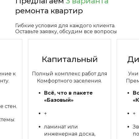
Предлагаем
3 варианта
ремонта квартир
Гибкие условия для каждого клиента.
Оставьте заявку, обсудим все вопросы
Капитальный
Ди
ние к
Полный комплекс работ для
Уни
ту.
Комфортного заселения.
Прем
Всё, что в пакете
Вс
«Базовый»
«
 стен.
+
+
темы:
ламинат или
Зв
инженерная доска,
по