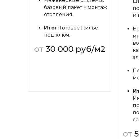
Инженерные системы:
ш
базовый пакет + монтаж
по
отопления.
и 
Итог:
Готовое жилье
Б
под ключ.
и
во
от
30 000 руб/м2
ка
эл
Обсудить проект
По
ме
Ит
И
пр
п
с
от
5