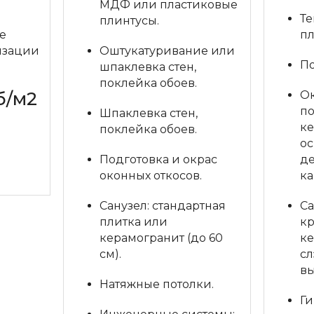
МДФ или пластиковые
Те
плинтусы.
е
пл
изации
Оштукатуривание или
По
шпаклевка стен,
поклейка обоев.
б/м2
Ок
по
Шпаклевка стен,
ке
поклейка обоев.
ос
кт
Подготовка и окрас
д
оконных откосов.
к
Санузел: стандартная
Са
плитка или
к
керамогранит (до 60
ке
см).
сл
вы
Натяжные потолки.
Ги