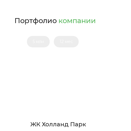
под ключ в Москве и МО, включая ...
Портфолио
компании
5 млн
12 мес
ЖК Холланд Парк