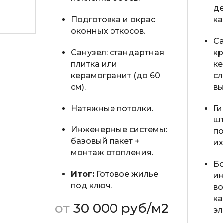
д
Подготовка и окрас
к
оконных откосов.
Са
Санузел: стандартная
к
плитка или
ке
керамогранит (до 60
сл
см).
вы
Натяжные потолки.
Ги
ш
Инженерные системы:
по
базовый пакет +
их
монтаж отопления.
Б
Итог:
Готовое жилье
и
под ключ.
в
ка
от
30 000 руб/м2
эл