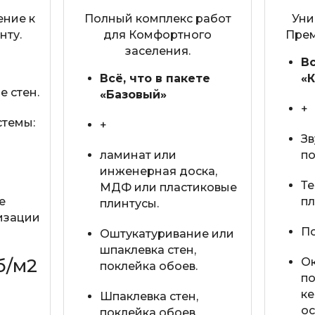
ние к
Полный комплекс работ
Уни
ту.
для Комфортного
Прем
заселения.
Вс
Всё, что в пакете
«
 стен.
«Базовый»
+
темы:
+
Зв
ламинат или
по
инженерная доска,
Те
МДФ или пластиковые
е
пл
плинтусы.
изации
По
Оштукатуривание или
шпаклевка стен,
б/м2
О
поклейка обоев.
по
ке
Шпаклевка стен,
ос
поклейка обоев.
кт