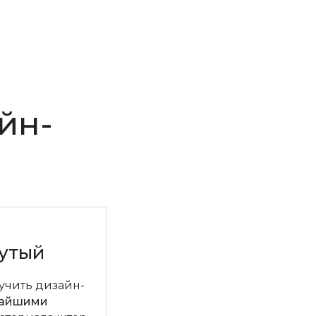
йн-
утый
лучить дизайн-
чайшими