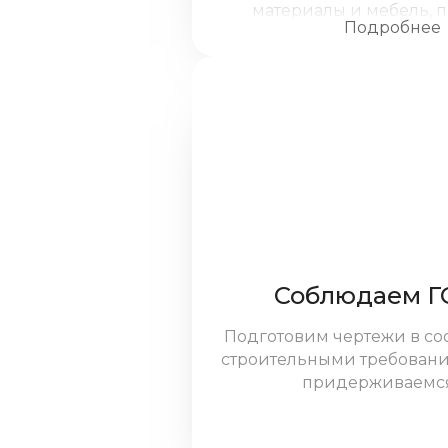
материалы и мебель, 
Подробнее
экспертов для сложных р
внимание каждой д
Соблюдаем Г
Подготовим чертежи в соо
строительными требовани
придерживаемся