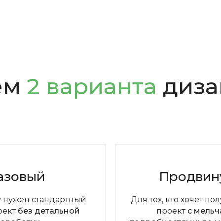
ем
2 варианта
диза
азовый
Продвин
у нужен стандартный
Для тех, кто хочет по
оект
без детальной
проект
с мель