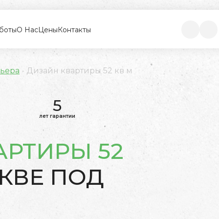
боты
О Нас
Цены
Контакты
рьера
-
Дизайн квартиры 52 кв м
5
лет гарантии
АРТИРЫ 52
КВЕ ПОД