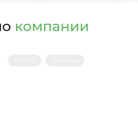
ио
компании
370 000
1,5 месяца