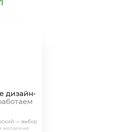
й
дизайн-проект
е дизайн-
работаем
рский — выбор
ем желаемые