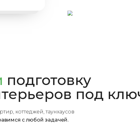
м
подготовку
нтерьеров под клю
тир, коттеджей, таунхаусов
равимся с любой задачей.