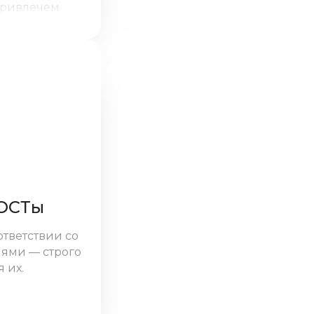
привлечем
абот, уделим
етали:
ОСТы
тветствии со
ями — строго
 их.