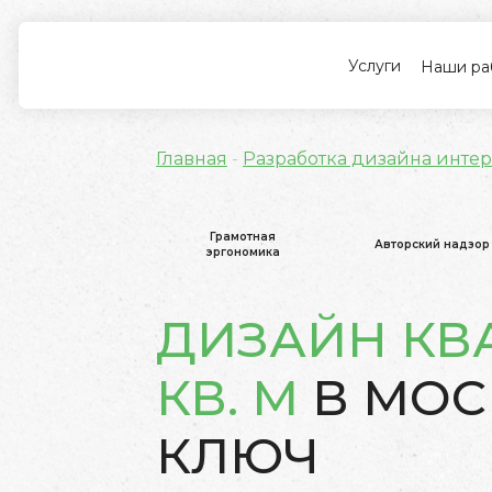
Услуги
Наши ра
Главная
-
Разработка дизайна инте
Грамотная
Авторский надзор
эргономика
ДИЗАЙН КВ
КВ. М
В МОС
КЛЮЧ