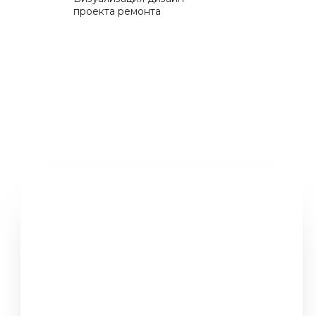
проекта ремонта
Разработаем для вас
идеальный
дизайн-проект