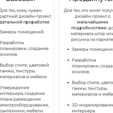
Для тех, кому нужен
Для тех, кто хочет полу
дартный дизайн-проект
дизайн-проект
с
 детальной проработки.
мельчайшими
подробностями:
д
Замеры помещений.
материала штор ил
рисунка на паркете
Разработка
планировки, создание
Замеры помещени
эскизов.
Разработка
Выбор стиля, цветовой
планировки, созд
гаммы, текстуры,
эскизов.
материалов и мебели.
Выбор стиля, цвет
Утверждение
гаммы, текстуры,
интерьера, создание
материалов и мебе
плана размещения
электрооборудования,
3D-моделировани
сантехники, мебели.
интерьера.