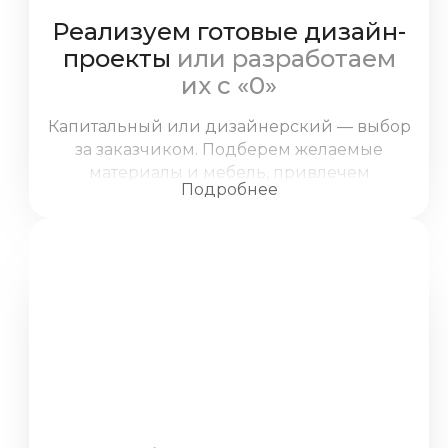
Реализуем готовые дизайн-
проекты
или разработаем
их с «0»
Капитальный или дизайнерский — выбор
за заказчиком. Подберем желаемые
материалы и мебель, привлечем
Подробнее
экспертов для сложных работ, уделим
внимание каждой детали: