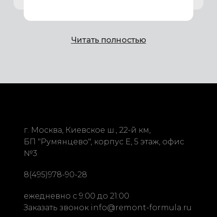
Читать полностью
г. Москва, Киевское ш.,
22-й км,
БП "Румянцево", корпус Е, 5 этаж, офис
№3
8(495)978-90-28
ежедневно с 9:00 до 21:00
Заказать звонок
info@remont-formula.ru