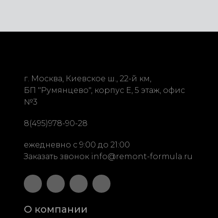
г. Москва, Киевское ш.,
22-й км,
БП "Румянцево", корпус Е, 5 этаж, офис
№3
8(495)978-90-28
ежедневно с 9:00 до 21:00
Заказать звонок
info@remont-formula.ru
О компании