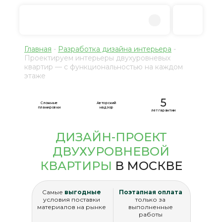
Главная
-
Разработка дизайна интерьера
-
Проектируем интерьеры двухуровневых
квартир — с функциональностью на каждом
этаже
5
Сложные
Авторский
планировки
надзор
лет гарантии
ДИЗАЙН-ПРОЕКТ
ДВУХУРОВНЕВОЙ
КВАРТИРЫ
В МОСКВЕ
Самые
выгодные
Поэтапная оплата
условия поставки
только за
материалов на рынке
выполненные
работы