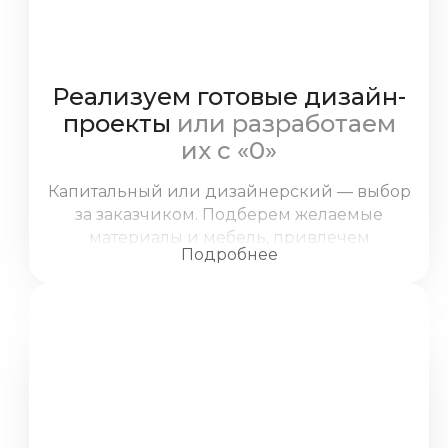
Реализуем готовые дизайн-
проекты
или разработаем
их с «0»
Капитальный или дизайнерский — выбор
за заказчиком. Подберем желаемые
материалы и мебель, привлечем
Подробнее
экспертов для сложных работ, уделим
внимание каждой детали: